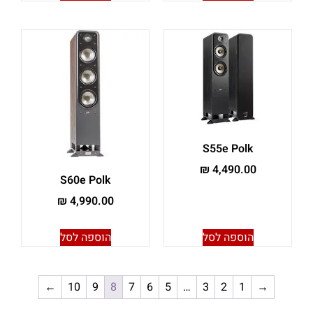
S55e Polk
₪
4,490.00
S60e Polk
₪
4,990.00
הוספה לסל
הוספה לסל
←
10
9
8
7
6
5
…
3
2
1
→