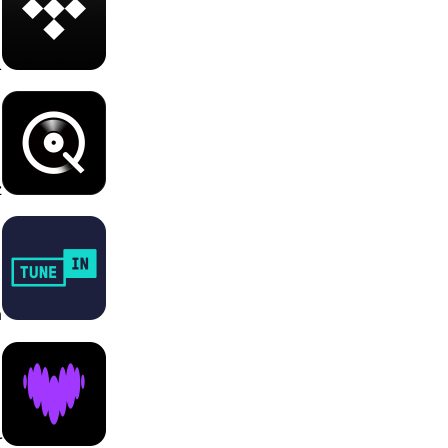
L
z
n
r