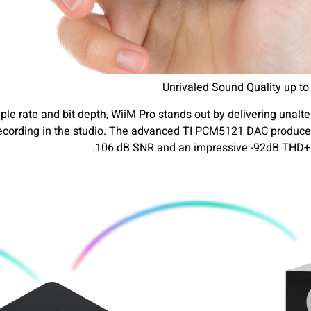
Unrivaled Sound Quality up to
le rate and bit depth, WiiM Pro stands out by delivering unalte
's recording in the studio. The advanced TI PCM5121 DAC produc
106 dB SNR and an impressive -92dB THD+