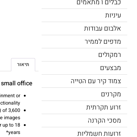
כבלים ו מתאמים
עיניות
אלבום עבודות
מדפים לממיר
רמקולים
תיאור
מבצעים
צמוד קיר עם הטייה
small office.
מקרנים
ainment or
tionality.
זרוע תקרתית
) of 3,600
ike images
מסכי הקרנה
r up to 18
זרועות חשמליות
years*