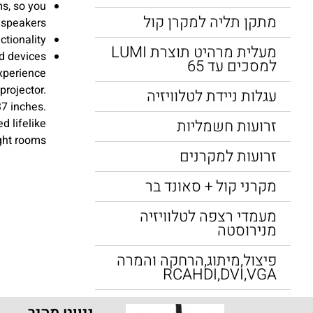
ms, so you
מתקן תליה למקרן קול
l speakers
ctionality
מעלית מרהיט תוצרת LUMI
ed devices
למסכים עד 65
experience
projector.
עגלות ניידת לטלוויזיה
37 inches.
זרועות חשמליות
d lifelike
ight rooms
זרועות למקרנים
מקרני קול + סאונד בר
מעמדי רצפה לטלוויזיה
מנירוסטה
פיצול,מיתוג,הרחקה והמרה
RCAHDI,DVI,VGA