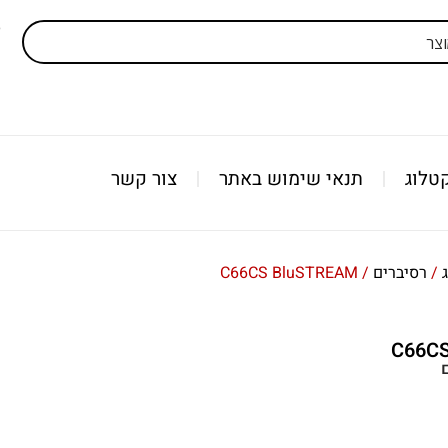
ל
טלוג
תנאי שימוש באתר
צור קשר
/
רסיברים
/ C66CS BluSTREAM
C66C