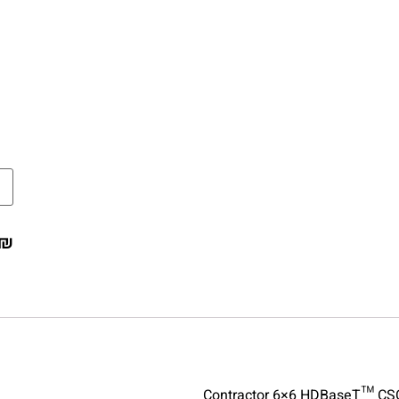
₪
Contractor 6×6 HDBaseT™ CS