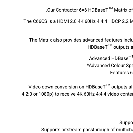
Our Contractor 6×6 HDBaseT™ Matrix off
The C66CS is a HDMI 2.0 4K 60Hz 4:4:4 HDCP 2.2 Matr
The Matrix also provides advanced features inc
HDBaseT™ outputs and
• Video down-conversion on HDBaseT™ outputs all
4:2:0 or 1080p) to receive 4K 60Hz 4:4:4 video cont
• Supports bitstream passthrough of multic