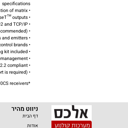
specifications
• Web interface module for control and configuration of matrix
• Supports bi-directional IR on all HDBaseT™ outputs
• Control via front panel, IR, RS-232 and TCP/IP
• Supports PoC (Power over Cable) to power compatible HDBaseT™ receivers (RX70CS recommended)
• Supplied with Blustream IR receivers and emitters
• 3rd party drivers available for major control brands
• 1U Design for 19" rack mount integration – mounting kit included
• Advanced EDID management
• HDCP 2.2 compliant
• Recommended receiver: RX70CS (where 18Gbps CSC support is required)
*For 18Gbps CSC support use RX70CS receivers
ניווט מהיר
דף הבית
אודות