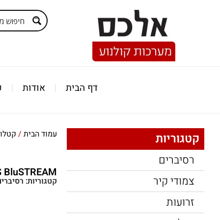
דף הבית
אודות
ק
עמוד הבית
/
קטלוג
קטגוריות
רסיברים
S BluSTREAM
צמודי קיר
קטגוריות:
רסיברים
זרועות