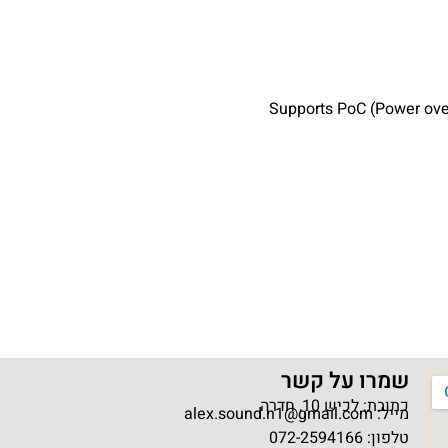
שמרו על קשר
כתובת: לכיש 10, חדרה
מייל: alex.sound.n1@gmail.com
טלפון: 072-2594166