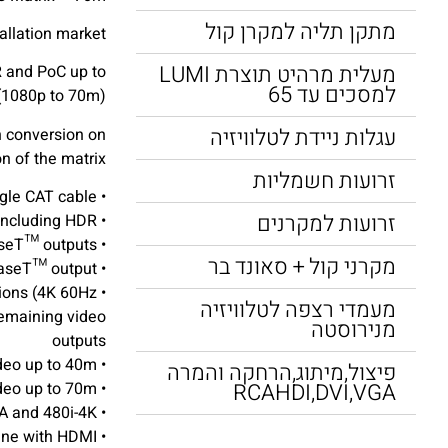
מתקן תליה למקרן קול
llation market.
מעלית מרהיט תוצרת LUMI
R and PoC up to
למסכים עד 65
(1080p to 70m).
עגלות ניידת לטלוויזיה
 conversion on
 of the matrix.
זרועות חשמליות
• Advanced HDBaseT™ technology offering distribution of video and audio over a single CAT cable
זרועות למקרנים
• Advanced Colour Space Conversion (CSC) supports HDMI 2.0 18Gbps specification including HDR*
• Features 6 x HDMI inputs which can be independently routed to 6 x HDBaseT™ outputs
מקרני קול + סאונד בר
• Output 1 features simultaneous HDMI and HDBaseT™ output
tions (4K 60Hz
מעמדי רצפה לטלוויזיה
remaining video
מנירוסטה
outputs
• Supports 4K 60Hz 4:4:4 UHD video up to 40m
פיצול,מיתוג,הרחקה והמרה
RCAHDI,DVI,VGA
• Extends HDMI 1080p video up to 70m
• Supports all industry standard video resolutions including VGA-WUXGA and 480i-4K
line with HDMI