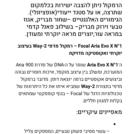
הרמקול ניתן להצבה ישירות בכלמקום
שתרצה, או על סטנד ייעודי(אופציונלי).
הגימורים האלגנטיים –שחור מבריק, אגוז
טבעי וירוק מבריק– בשילוב פאנל קדמי
במראה עור,יוצרים מראה יוקרתי ומעודן.
Focal Aria Evo X N°1 – רמקול מדפי 2-Way בעיצוב
יוקרתי ואקוסטיקה מדויקת
ה־
Aria Evo X N°1
שומר על ה-DNA של סדרת Aria 900
המוערכת, ומשלב בין עיצוב מוקפד, איכות חומרים גבוהה
וביצועים אקוסטיים ברמה יוצאת דופן. מדובר ברמקול
מדפי בתצורת
2-Way
שמביא איתו את כל היתרונות של
טכנולוגיות הדגל של Focal – בגוף קומפקטי שמתאים
בקלות למגוון חללים.
מאפיינים עיקריים:
– עשוי מסיבי פשתן טבעיים, המספקים צליל