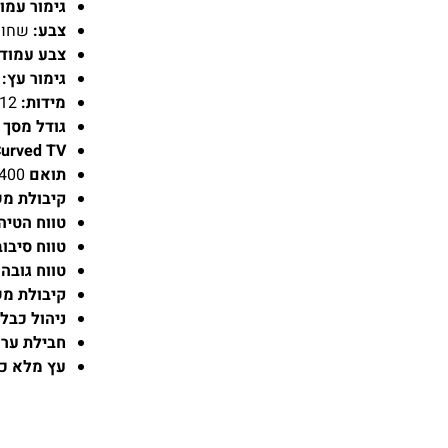
גימור עמו
צבע:
שחור 
צבע עמודה
גימור עץ:
ש
מידות:
864x556x1312 מ"מ
גודל מסך 
Curved TV:
תואם VESA:
×400
קיבולת מ
טווח הטיה
טווח סיבוב
טווח גובה 
קיבולת מ
ניהול כבלי
חבילת ערכ
עץ מלא כל