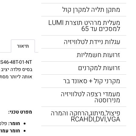
מתקן תליה למקרן קול
מעלית מרהיט תוצרת LUMI
למסכים עד 65
עגלות ניידת לטלוויזיה
תיאור
זרועות חשמליות
זרועות למקרנים
בסיס פלדה יציב ע
אותה ליותר מסתם
מקרני קול + סאונד בר
מעמדי רצפה לטלוויזיה
מנירוסטה
מפרט טכני:
פיצול,מיתוג,הרחקה והמרה
RCAHDI,DVI,VGA
חומר:
פלסט
חומר עמוד