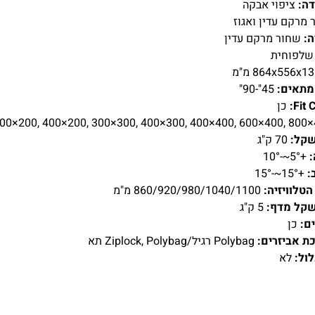
דה:
ציפוי אבקה
מרקם עדין ואגוז
:
שחור מרקם עדין
לפוחית
מתאים:
45"-90"
Fit 
כן
00×200, 400×200, 300×300, 400×300, 400×400, 600×400, 800
שקל:
70 ק"ג
:
+5°~-10°
:
+15°~-15°
הטלוויזיה:
860/920/980/1040/1100 מ"מ
שקל מדף:
5 ק"ג
ם:
כן
ת אביזרים:
Polybag רגיל/Ziplock, Polybag תא
ול:
לא