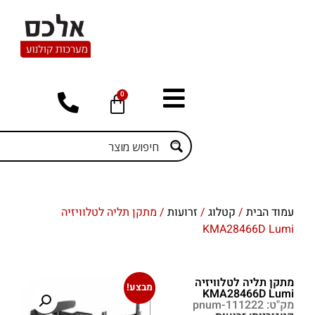
0
/
זרועות
/ מתקן תליה לטלוויזיה
K
זיה
מבצע!
K