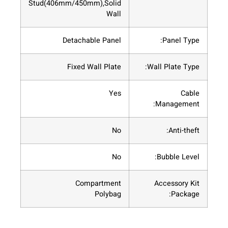
Stud(406mm/450mm),Solid
Wall
Detachable Panel
Fixed Wall Plate
Wa
Yes
No
No
Compartment
Polybag