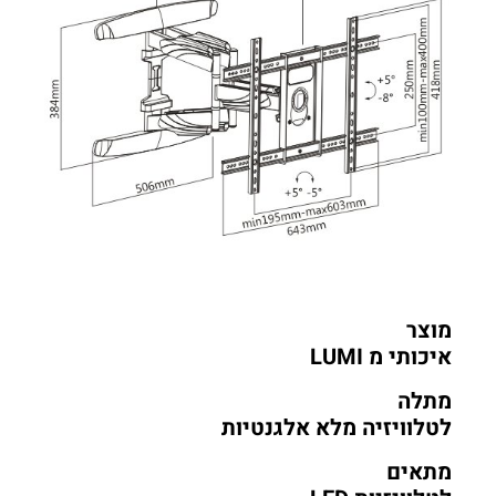
L
א אלגנטיות