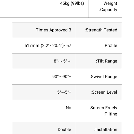
45kg (99lbs)
3 Times Approved
St
57~517mm (2.2"~20.4")
＋5°～-8°
+90°~-90°
+5°~-5°
No
Double