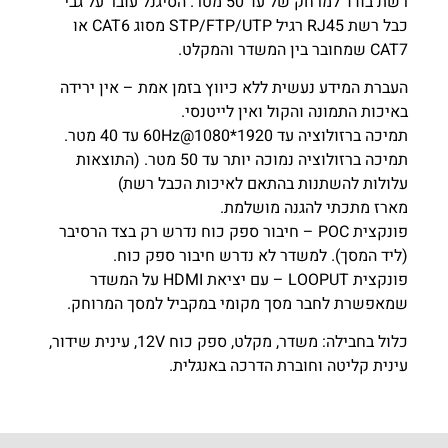
רשת בודד למרחק של עד 50 מטר. הסיגנל עובר על גבי
כבל רשת RJ45 רגיל STP/FTP/UTP מסוג CAT6 או
CAT7 שמחובר בין המשדר והמקלט.
העברת המידע נעשית ללא כיווץ בזמן אמת – אין ירידה
באיכות התמונה והקול ואין לייטנסי.
תמיכה ברזולוציה עד 1920*1080@60Hz עד 40 מטר.
תמיכה ברזולוציה נמוכה יותר עד 50 מטר. (התוצאות
עלולות להשתנות בהתאם לאיכות הכבל רשת)
מארז מתכתי להגנה מושלמת.
פונקצית POC – חיבור ספק כוח נדרש רק בצד הרסיבר
(ליד המסך). למשדר לא נדרש חיבור ספק כוח.
פונקצית LOOPUT – עם יציאת HDMI על המשדר
שמאפשרת לחבר מסך מקומי במקביל למסך המרוחק.
כלול בחבילה: משדר, מקלט, ספק כוח 12V, עינית שידור,
עינית קליטה וחוברת הדרכה באנגלית.