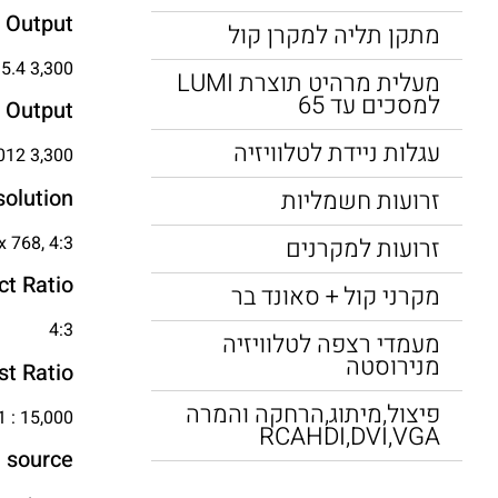
t Output
מתקן תליה למקרן קול
3,300 Lumen- 2,050 Lumen (economy) in accordance with IDMS15.4
מעלית מרהיט תוצרת LUMI
למסכים עד 65
t Output
עגלות ניידת לטלוויזיה
3,300 Lumen – 2,050 Lumen (economy) in accordance with ISO 21118:2012
solution
זרועות חשמליות
x 768, 4:3
זרועות למקרנים
ct Ratio
מקרני קול + סאונד בר
4:3
מעמדי רצפה לטלוויזיה
מנירוסטה
st Ratio
פיצול,מיתוג,הרחקה והמרה
15,000 : 1
RCAHDI,DVI,VGA
t source