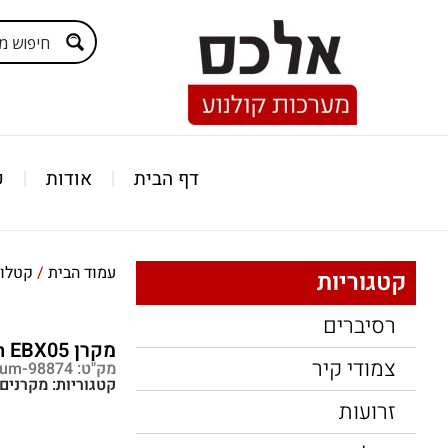
דף הבית
אודות
ק
עמוד הבית
/
קטלוג
קטגוריות
רסיברים
מקרן Epson EBX05 אפסון
צמודי קיר
מק"ט: pnum-98874
קטגוריות:
מקרנים
זרועות