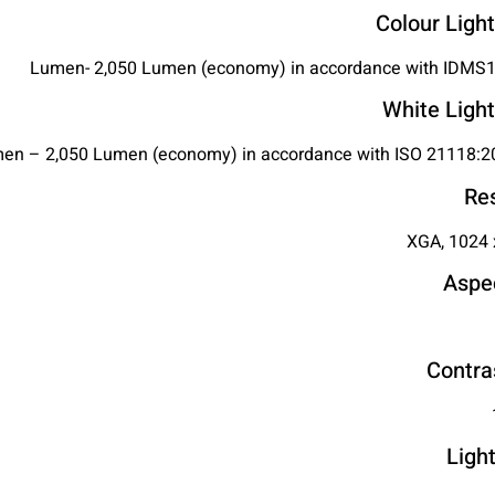
Colour Ligh
White Ligh
Re
XGA, 1024 
Aspe
Contra
Ligh