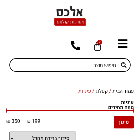
0
עמוד הבית
/
קטלוג
/ עיניות
עיניות
טווח מחירים
₪
350
—
₪
199
סינון