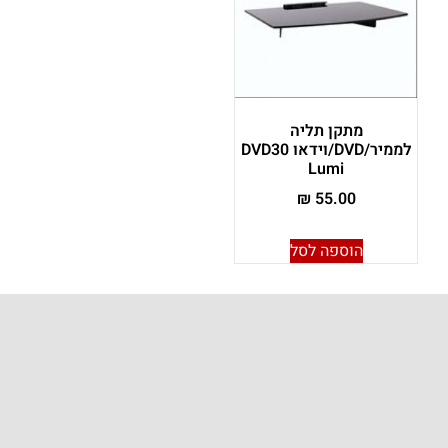
מתקן תליה
לממיר/DVD/וידאו DVD30
Lumi
₪
55.00
הוספה לסל