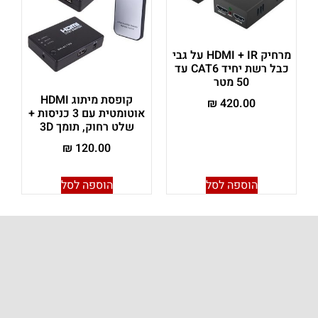
מרחיק HDMI + IR על גבי
כבל רשת יחיד CAT6 עד
50 מטר
קופסת מיתוג HDMI
₪
420.00
אוטומטית עם 3 כניסות +
שלט רחוק, תומך 3D
₪
120.00
הוספה לסל
הוספה לסל