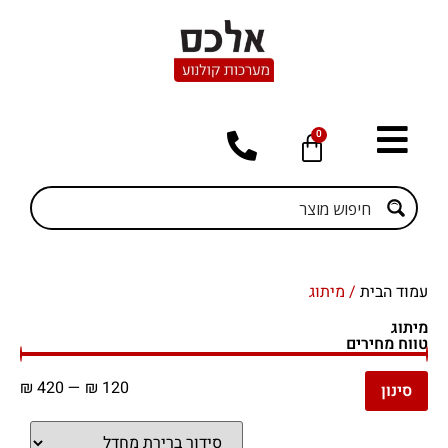
0
עמוד הבית
/ מיתוג
מיתוג
טווח מחירים
₪
420
—
₪
120
סינון